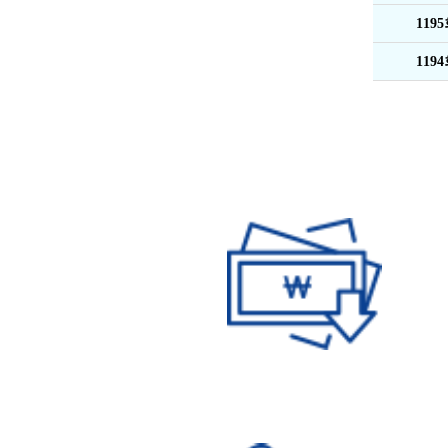
119
119