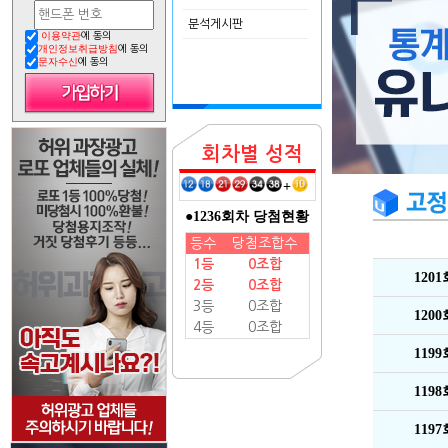
분석게시판
이용약관
에 동의
개인정보취급방침
에 동의
문자수신
에 동의
회차별 성적
+
●1236회차 당첨현황
등수
당첨조합수
1등
0조합
120
2등
0조합
3등
0조합
120
4등
0조합
119
119
119