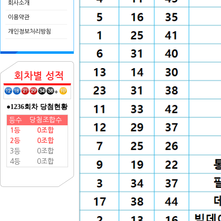
회사소개
이용약관
개인정보처리방침
회차별 성적
+
●1236회차 당첨현황
등수
당첨조합수
1등
0조합
2등
0조합
3등
0조합
4등
0조합