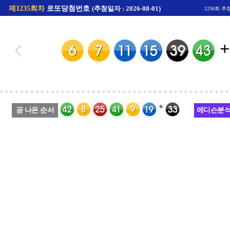
제1235회차
로또당첨번호
(추첨일자 : 2026-08-01)
1236회 추
+
+
공 나온 순서
에디슨분