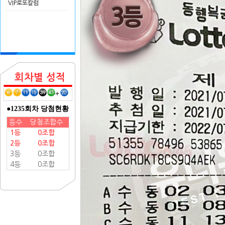
VIP로또칼럼
회차별 성적
+
●1235회차 당첨현황
등수
당첨조합수
1등
0조합
2등
0조합
3등
0조합
4등
0조합