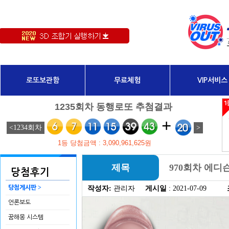
로또보관함
무료체험
VIP서비스
제목
970회차 에디
당첨후기
>
당첨게시판
작성자:
관리자
게시일
: 2021-07-09
언론보도
꿈해몽 시스템