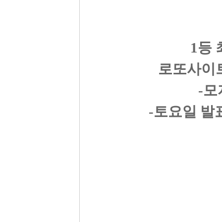
1등
로또사이트
-모
-토요일 발