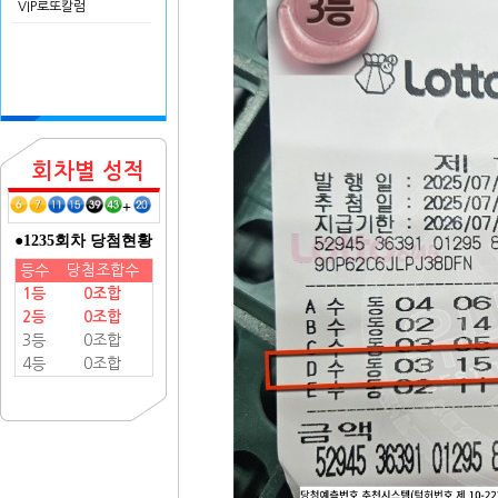
VIP로또칼럼
회차별 성적
+
●1235회차 당첨현황
등수
당첨조합수
1등
0조합
2등
0조합
3등
0조합
4등
0조합