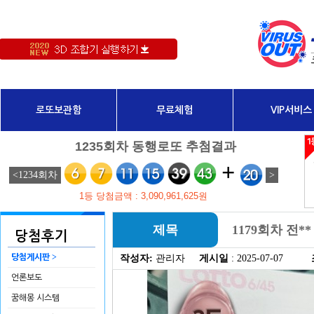
로또보관함
무료체험
VIP서비스
제목
1179회차 전
당첨후기
>
당첨게시판
작성자:
관리자
게시일
: 2025-07-07
언론보도
꿈해몽 시스템