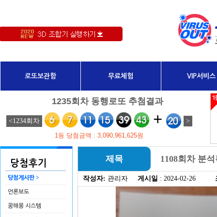
로또보관함
무료체험
VIP서비스
제목
1108회차 분
당첨후기
>
당첨게시판
작성자:
관리자
게시일
: 2024-02-26
언론보도
꿈해몽 시스템