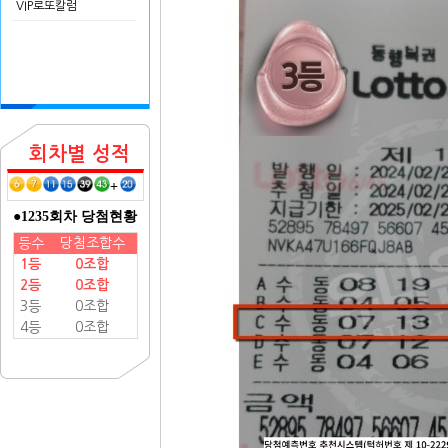
VIP로또칼럼
회차별 성적
+
●1235회차 당첨현황
등수
당첨조합수
1등
0조합
2등
0조합
3등
0조합
4등
0조합