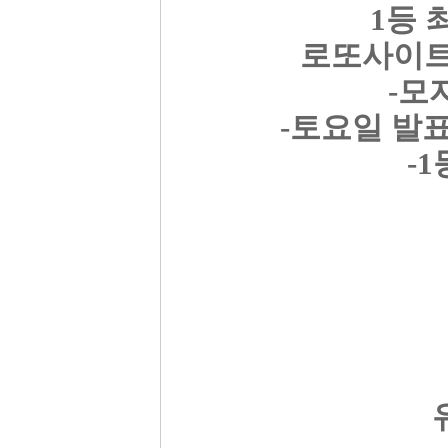
1등 
로또사이트
-모
-토요일 발
-