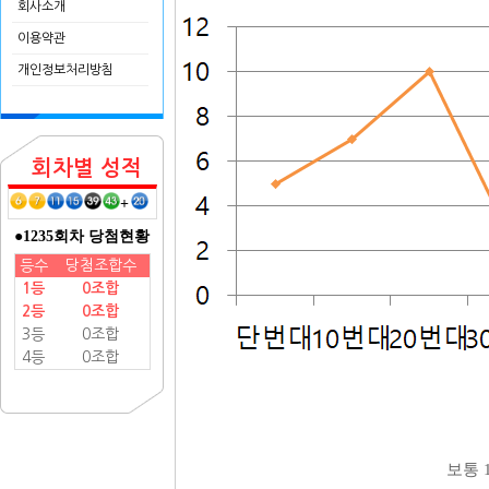
회사소개
이용약관
개인정보처리방침
회차별 성적
+
●1235회차 당첨현황
등수
당첨조합수
1등
0조합
2등
0조합
3등
0조합
4등
0조합
보통 