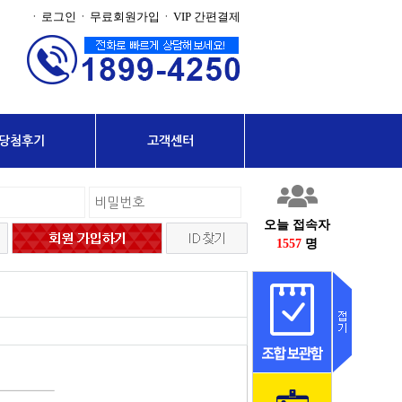
로그인
무료회원가입
VIP 간편결제
·
·
·
당첨후기
고객센터
오늘 접속자
1557
명