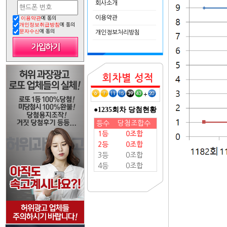
회사소개
이용약관
이용약관
에 동의
개인정보취급방침
에 동의
문자수신
에 동의
개인정보처리방침
회차별 성적
+
●1235회차 당첨현황
등수
당첨조합수
1등
0조합
2등
0조합
3등
0조합
4등
0조합