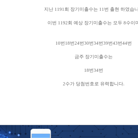
지난 1191회 장기미출수는 11번 출현 하였습
이번 1192회 예상 장기미출수는 모두 8수이
10번18번24번30번34번39번43번44번
금주 장기미출수는
18번34번
2수가 당첨번호로 유력합니다.