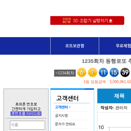
로또보관함
무료체험
제목
고객센터
>
고객센터
작성자:
관리자
공지사항
문자가 안와요