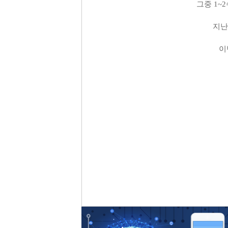
그중 1~
지난
이