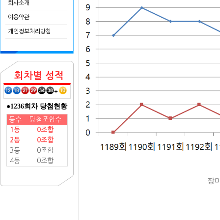
회사소개
이용약관
개인정보처리방침
회차별 성적
+
●1236회차 당첨현황
등수
당첨조합수
1등
0조합
2등
0조합
3등
0조합
4등
0조합
장