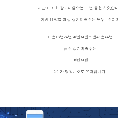
지난 1191회 장기미출수는 11번 출현 하였습
이번 1192회 예상 장기미출수는 모두 8수이
10번18번24번30번34번39번43번44번
금주 장기미출수는
18번34번
2수가 당첨번호로 유력합니다.