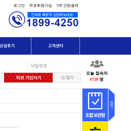
로그인
무료회원가입
VIP 간편결제
·
·
·
당첨후기
고객센터
오늘 접속자
6728
명