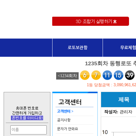
로또보관함
무료체험
제목
고객센터
>
고객센터
작성자:
관리자
공지사항
문자가 안와요