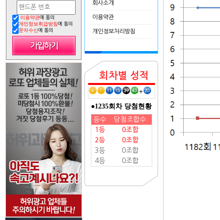
회사소개
이용약관
이용약관
에 동의
개인정보취급방침
에 동의
문자수신
에 동의
개인정보처리방침
회차별 성적
+
●1235회차 당첨현황
등수
당첨조합수
1등
0조합
2등
0조합
3등
0조합
4등
0조합