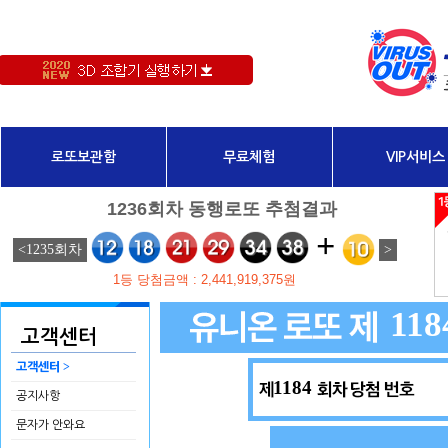
로또보관함
무료체험
VIP서비스
118
고객센터
>
고객센터
1184
공지사항
문자가 안와요