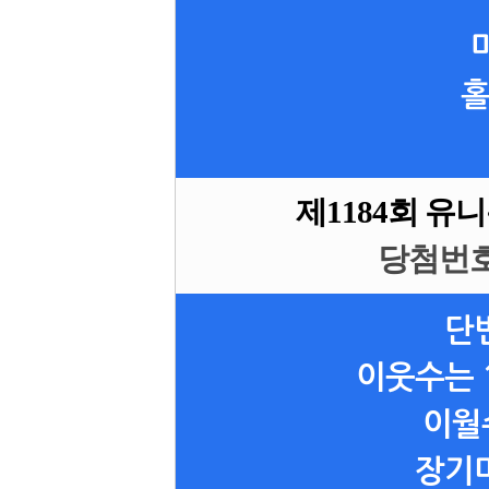
홀
제1184회 유
당첨번호 1
단
이웃수는 
이월
장기