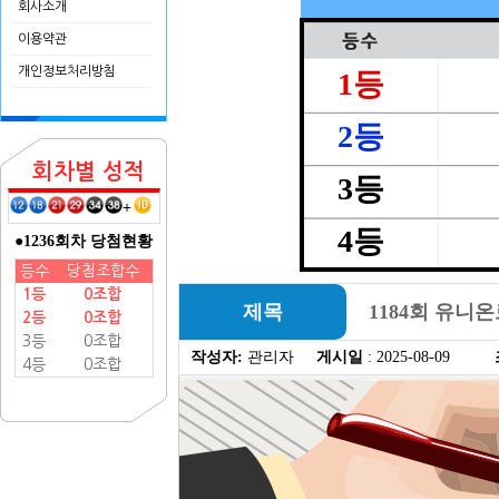
회사소개
이용약관
개인정보처리방침
1등
2등
회차별 성적
3등
+
4등
●1236회차 당첨현황
등수
당첨조합수
1등
0조합
제목
1184회 유니
2등
0조합
3등
0조합
작성자:
관리자
게시일
: 2025-08-09
4등
0조합