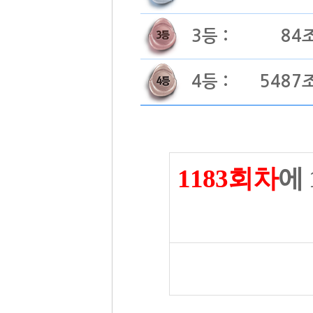
3등 :
84
4등 :
5487
1183회차
에