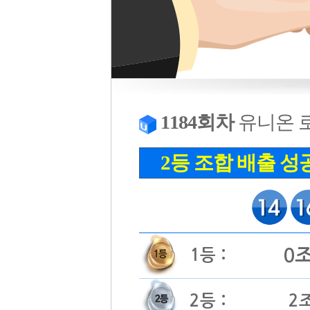
1184회차
유니온 
2등 조합 배출 성
0
1등 :
2등 :
2