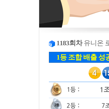
1183회차
유니온 
1등 조합 배출 성
1
1등 :
2등 :
7