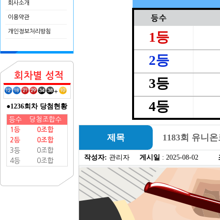
회사소개
이용약관
개인정보처리방침
1등
2등
회차별 성적
3등
+
4등
●1236회차 당첨현황
등수
당첨조합수
1등
0조합
제목
1183회 유니
2등
0조합
3등
0조합
작성자:
관리자
게시일
: 2025-08-02
4등
0조합