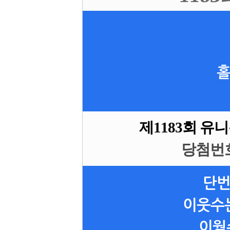
홀
제1183회 유
당첨번호 4
단번
이웃수는
이월