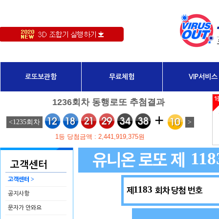
로또보관함
무료체험
VIP서비스
118
고객센터
>
고객센터
1183
공지사항
문자가 안와요