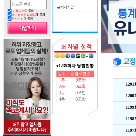
분석게시판
이용약관
에 동의
개인정보취급방침
에 동의
문자수신
에 동의
회차별 성적
+
●1235회차 당첨현황
등수
당첨조합수
1등
0조합
120
2등
0조합
3등
0조합
120
4등
0조합
119
119
119