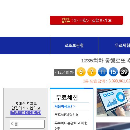
로또보관함
무료체험
무료체험
>
처음이세요?
무료VIP체험신청
무료에디슨알파고 체험
신청