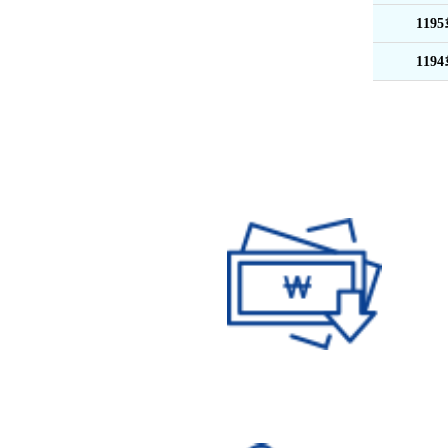
119
119