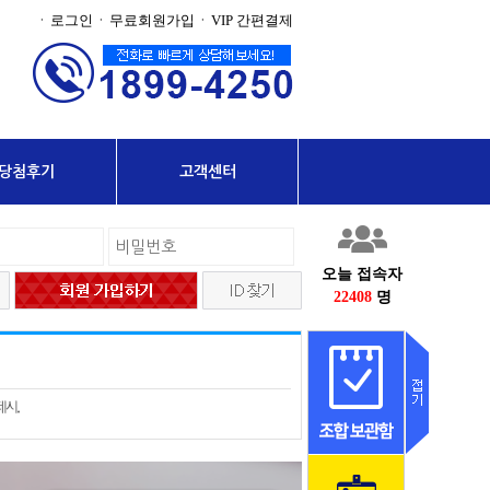
로그인
무료회원가입
VIP 간편결제
·
·
·
당첨후기
고객센터
오늘 접속자
22408
명