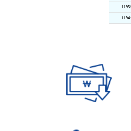
119
119