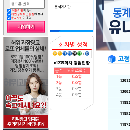
분석게시판
이용약관
에 동의
개인정보취급방침
에 동의
문자수신
에 동의
회차별 성적
+
●1235회차 당첨현황
등수
당첨조합수
1등
0조합
120
2등
0조합
3등
0조합
120
4등
0조합
119
119
119